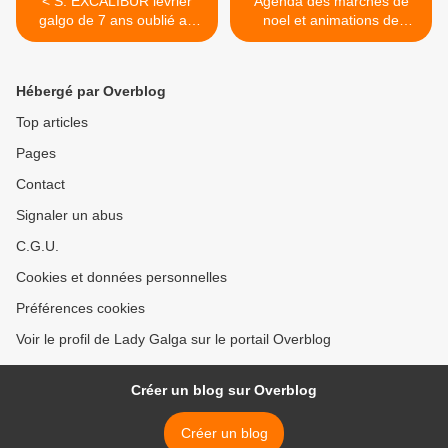
< S: EXCALIBUR lévrier
Agenda des marchés de
galgo de 7 ans oublié au
noel et animations de
refuge depuis 15 mois a
l'association sos chiens
adopté avec sos chiens
galgos >
galgos
Hébergé par Overblog
Top articles
Pages
Contact
Signaler un abus
C.G.U.
Cookies et données personnelles
Préférences cookies
Voir le profil de Lady Galga sur le portail Overblog
Créer un blog sur Overblog
Créer un blog