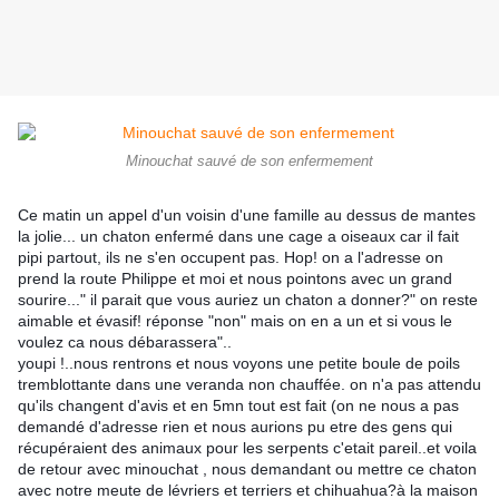
Minouchat sauvé de son enfermement
Ce matin un appel d'un voisin d'une famille au dessus de mantes 
la jolie... un chaton enfermé dans une cage a oiseaux car il fait 
pipi partout, ils ne s'en occupent pas. Hop! on a l'adresse on 
prend la route Philippe et moi et nous pointons avec un grand 
sourire..." il parait que vous auriez un chaton a donner?" on reste 
aimable et évasif! réponse "non" mais on en a un et si vous le 
voulez ca nous débarassera"..
youpi !..nous rentrons et nous voyons une petite boule de poils 
tremblottante dans une veranda non chauffée. on n'a pas attendu 
qu'ils changent d'avis et en 5mn tout est fait (on ne nous a pas 
demandé d'adresse rien et nous aurions pu etre des gens qui 
récupéraient des animaux pour les serpents c'etait pareil..et voila 
de retour avec minouchat , nous demandant ou mettre ce chaton 
avec notre meute de lévriers et terriers et chihuahua?à la maison