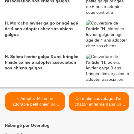
l'association sos chiens galgos
H. Morocho levrier galgo bringé agé
de 4 ans adopter chez sos chiens
galgos
H. Solera levrier galga 3 ans bringée
timide,calme a adopter association
sos chiens galgos
< Adoptez Milou un
Ce matin sauvetage d'un
adorable petit chien noir
chaton enfermé dans une
abandonné au coin d'un
cage à petits oiseaux et
bois
placement dans la foulée >
Hébergé par Overblog